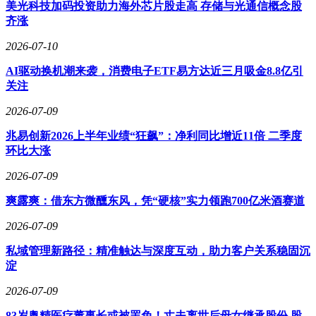
美光科技加码投资助力海外芯片股走高 存储与光通信概念股
齐涨
目前，所有场次均可通过淘票票、中国电影资料馆APP进行购
票。具体排片信息请参见文末附图，希望每一位走进影院的观
2026-07-10
众都能享受一场难忘的艺术之旅。祝大家观影愉快！
AI驱动换机潮来袭，消费电子ETF易方达近三月吸金8.8亿引
关注
2026-07-09
兆易创新2026上半年业绩“狂飙”：净利同比增近11倍 二季度
环比大涨
2026-07-09
爽露爽：借东方微醺东风，凭“硬核”实力领跑700亿米酒赛道
2026-07-09
私域管理新路径：精准触达与深度互动，助力客户关系稳固沉
淀
2026-07-09
83岁奥精医疗董事长或被罢免！丈夫离世后母女继承股份 股