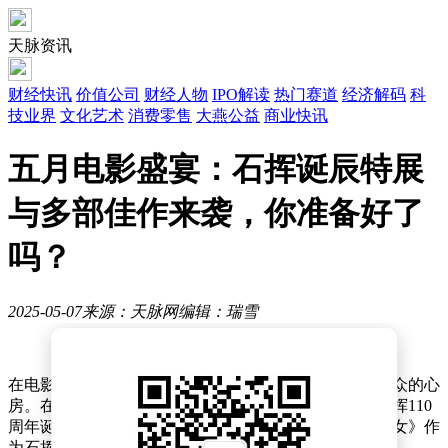
天脉资讯
财经快讯
价值公司
财经人物
IPO解读
热门赛道
经济解码
科
技业界
文化艺术
消费零售
大燕公益
商业快讯
五月电影盛宴：石挥诞辰特展
与多部佳作来袭，你准备好了
吗？
2025-05-07
来源：天脉网
编辑：瑞雪
在电影艺术的璀璨星河中，一部经典之作再次照亮了观众的心
房。在北京电影资料馆艺术影院，一场致敬电影大师石挥110
周年诞辰的专题活动于本月盛大开启，其中，《世界儿女》作
为石挥早期的银幕力作，于5月7日周三精彩呈现。