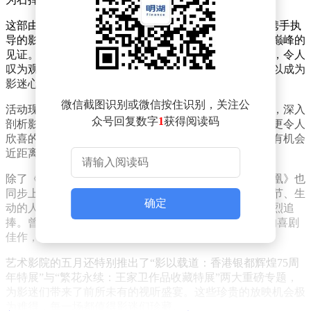
这部由费穆担纲编剧，路易丝·弗莱克与雅各布·弗莱克携手执
导的影片，不仅是演员英茵的遗世之作，更是石挥演技巅峰的
见证。他在片中饰演的养父角色，贪婪狡诈，形神兼备，令人
叹为观止。仅凭石挥那出神入化的表演，这部影片便足以成为
影迷心中的瑰宝。
微信截图识别或微信按住识别，关注公
活动现场，资深电影史学者李镇带来了精彩的映后讲座，深入
众号回复数字
1
获得阅读码
剖析影片的艺术魅力，为观众提供了独特的观影视角。更令人
欣喜的是，此次讲座的惠民票价仅为10元，让更多影迷有机会
近距离感受电影艺术的魅力。
除了《世界儿女》，另一部战后票房奇迹——《假凤虚凰》也
同步上映。这部从法国寻回的讽刺喜剧，以其巧妙的情节、生
确定
动的人物和风趣的对白，在上映之初便赢得了观众的热烈追
捧。曾在大光明影院连续放映两个多月，被誉为“地道的喜剧
佳作，足以与海外顶级喜剧一较高下”。
艺术影院的五月还特别推出了“影以载道：香港银都辉煌75周
年特展”与“繁花永续：王家卫作品收藏特展”两大重磅专题，
为影迷们带来了前所未有的视听盛宴。这些珍贵的放映机会极
为难得，每一场都值得影迷们珍藏。