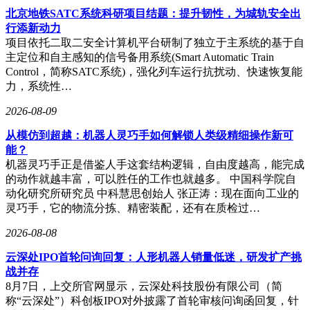
北京地铁SATC系统科研项目结题：提升韧性，为城轨安全出
行添新动力
项目依托二取二安全计算机平台研制了独立于主系统的基于自
主定位和自主感知的信号备用系统(Smart Automatic Train
Control，简称SATC系统)，强化列车运行抗扰动、快速恢复能
力，系统性…
2026-08-09
从模仿到超越：机器人灵巧手如何解锁人类级精细操作新可
能？
机器灵巧手正是借鉴人手这套结构逻辑，自由度越高，能完成
的动作就越丰富，可以胜任的工作也就越多。 中国科学院自
动化研究所研究员 中科慧思创始人 张正涛：现在面向工业的
灵巧手，它的物流分拣、精密装配，还有在质检过…
2026-08-08
云深处IPO首轮问询回复：人形机器人销量低迷，研发扩产挑
战并存
8月7日，上交所官网显示，云深处科技股份有限公司（简
称“云深处”）科创板IPO对外披露了首轮审核问询函回复，针