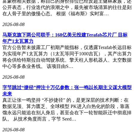
富豪榜相关数据，称自己的身价排位已经反超王健林家族，还
公开表态，行业迭代的浪潮之中，最先被市场清算的往往是刻
在人骨子里的傲慢心态。 根据《福布斯》实时富…
2026-08-08
马斯克旗下两公司联手：168亿美元投建Terafab芯片厂 目标
年产1太瓦算力
官方公告暂未披露工厂初期产能指标，仅透露Terafab长远目标
为实现年产1太瓦算力（1太瓦等同于1000吉瓦），其产出算力
将会供给特斯拉自动驾驶系统、擎天柱人形机器人、太空数据
中心等多条业务线。 该项目由S…
2026-08-08
字节跳过“捷径”押注十万亿参数：张一鸣以长期主义谋大模型
未来
真正让张一鸣坚持 “不抄捷径” 的，是更深层的技术判断：在
数据见顶、算力匮乏、全球模型 PK进入白热化的阶段，靠蒸
馏永远只能追在别人身后，甚至会在下一轮智能跃迁中彻底掉
队。 从技术角度而言，字节 Seed…
2026-08-08