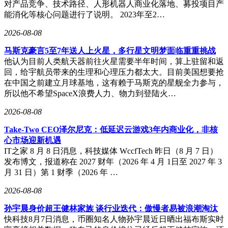
对产品竞争、技术路径、人形机器人商业化落地、募投项目产
能消化等核心问题进行了说明。 2023年至2…
2026-08-08
马斯克豪言5至7年送人上火星，多行星文明梦面临重重挑战
他认为目前人类航天器前往火星需要半年时间，算上驻留和返
回，给宇航员带来的生理和心理压力都太大。目前美国想要抢
在中国之前建立月球基地，这有赖于马斯克的星舰全力参与，
所以他不希望SpaceX浪费人力、物力到登陆火…
2026-08-08
Take-Two CEO泽尔尼克：低延迟云游戏3年内商业化，非核
心市场迎新机遇
IT之家 8 月 8 日消息，科技媒体 WccfTech 昨日（8 月 7 日）
发布博文，报道称在 2027 财年（2026 年 4 月 1日至 2027 年 3
月 31 日）第 1 财季（2026 年 …
2026-08-08
孙宇晨身价超王健林家族 谈行业迭代：傲慢者易被浪潮淘汰
快科技8月7日消息，币圈知名人物孙宇晨近日晒出福布斯实时