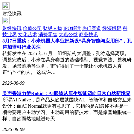
财经快讯
财经快讯
价值公司
财经人物
IPO解读
热门赛道
经济解码
科
技业界
文化艺术
消费零售
大燕公益
商业快讯
8月7日重磅：小米机器人事业部新设“具身智能与应用部”，孔
涛加盟引行业关注
转折发生在 2025 年 6 月，组织架构大调整，孔涛选择离职。
调整完成后，小米在具身赛道的基础模型、视觉算法、整机研
发、场景落地等业务，雷军得到了一个能让小米机器人真
正"毕业"的人。 这或许…
2026-08-09
吴声香港力赞Rokid：AI眼镜从原生智能迈向日常自然新境界
所谓AI Native，是产品从底层就围绕AI、智能体和自然交互来
设计；而AI Normal就更有意思了，它指的是AI最终不再是一
项需要用户主动学习、主动调用的新技术，而是像普通眼镜一
样，自然而然地融进每天…
2026-08-09