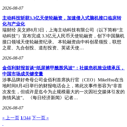
2026-08-07
主动科技斩获3.3亿天使轮融资，加速侵入式脑机接口临床转
化与产业化
瑞财经 吴文婷8月3日，上海主动科技有限公司（以下简称“主
动科技”）宣布完成 3.3亿元人民币天使轮融资，创下中国脑机
接口领域天使轮融资纪录。 本轮融资由中科创星领投，联想
之星、九合创投、道彤投资、英诺天使…
2026-08-07
金佰利财报首谈“纸尿裤甲酰胺风波”：社媒危机致业绩承压，
中国市场成关键变量
涉事品牌好奇母公司金佰利首席执行官（CEO）MikeHsu在当
地时间8月4日举行的财报电话会上，将此次事件形容为“非首
次发生，但或许是迄今为止规模最大的一次因社交媒体引发的
舆情风波”。 《每日经济新闻》记者…
2026-08-07
« 上一页
1
/344
下一页 »