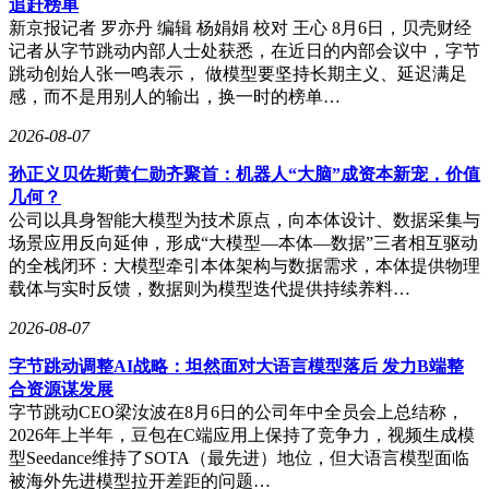
追赶榜单
新京报记者 罗亦丹 编辑 杨娟娟 校对 王心 8月6日，贝壳财经
记者从字节跳动内部人士处获悉，在近日的内部会议中，字节
跳动创始人张一鸣表示， 做模型要坚持长期主义、延迟满足
感，而不是用别人的输出，换一时的榜单…
2026-08-07
孙正义贝佐斯黄仁勋齐聚首：机器人“大脑”成资本新宠，价值
几何？
公司以具身智能大模型为技术原点，向本体设计、数据采集与
场景应用反向延伸，形成“大模型—本体—数据”三者相互驱动
的全栈闭环：大模型牵引本体架构与数据需求，本体提供物理
载体与实时反馈，数据则为模型迭代提供持续养料…
2026-08-07
字节跳动调整AI战略：坦然面对大语言模型落后 发力B端整
合资源谋发展
字节跳动CEO梁汝波在8月6日的公司年中全员会上总结称，
2026年上半年，豆包在C端应用上保持了竞争力，视频生成模
型Seedance维持了SOTA（最先进）地位，但大语言模型面临
被海外先进模型拉开差距的问题…