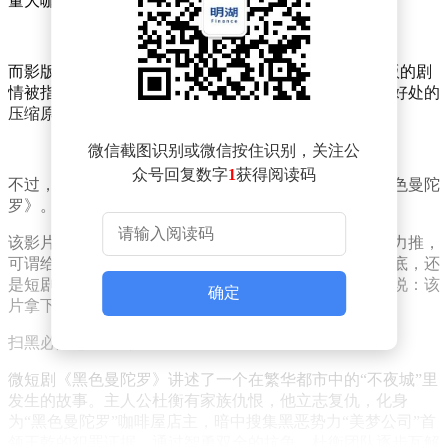
量大咖，绝对是难得的视觉盛宴。
而影版《长安的荔枝》也是7月25日与大家见面了，剧版的剧
情被指注水严重，争议颇多，而影版的时长则能够恰到好处的
压缩原著故事的精髓。
微信截图识别或微信按住识别，关注公
众号回复数字
1
获得阅读码
不过，在我看来，暑期档的最大赢家另有其人——《黑色曼陀
罗》。
该影片定档于8月1日全网上映，就连几个央媒都曾发文力推，
可谓给足了将排面。与此同时，这部新片不论是主创班底，还
是短剧演员阵容都充满了硬核气息，看完预告片后我想说：该
确定
片拿下30亿播放量不是没可能。
扫黑必除恶，这部影片不简单
微短剧《黑色曼陀罗》讲述了一个在繁华都市中的“不夜城”里
发生的故事。主人公杜衡有家族仇恨，他立志复仇，化身
为“黑色曼陀罗”咖啡屋店主，暗中搜集黑恶势力“美梦公司”首
领王乾的犯罪证据。通过智勇双全的抗争，杜衡团队逐步瓦解