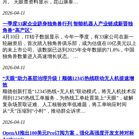
月。 天眼查资料显示，昆山康泰…
看点三，短剧美女加影帝坐镇，老戏骨加盟
2026-04-11
一季度33家企业跻身独角兽行列 智能机器人产业链成新晋独
与此同时，该片还请来了众多有口皆碑的实力派短剧女演员，
角兽“高产区”
成为暑期档票房冠军的胜算更大了。
4月10日，IT桔子数据显示，今年一季度，有33家公司在新一
轮融资后，首次踏入独角兽俱乐部，成为估值在10亿美元以上
短剧届美女魏昕怡、杨喜嘉、钟俞三大美女强强联合，特别三
的未上市公司。该数据已达到2025年全年数据的71.8%，中国
位大女主和男主雷启飞的撕逼CP戏份，看点十足。另外杨君
独角兽数量进入高速增长状态。 …
老戏骨的加入也为整个影片的表演水平增加的不少硬核势力。
2026-04-11
“天眼”助力基层治理升级！顺德12345热线联动无人机提速增
雷启飞平时出演的剧偶像包袱居多，这次他完全卸下偶像气
效
质，全剧留着长发胡须，十年时间，杜衡为了复仇，完全活脱
顺德创新打造“12345热线+无人机”联动模式，将无人机技术应
的成了一位邋里邋遢的大叔形象。
用到12345热线工单服务，为热线工单处置装上“天眼”，破解
复杂场景取证难、人工核验效率低难题，将工单响应时间
从“天”压缩到“小时”，推动群众诉求…
眼下该影片已经正式定档8月1日全网上映，不知道正式上线的
2026-04-11
时候你会不会支持这部新片呢?
OpenAI推出100美元Pro订阅方案，强化高强度开发支持对标