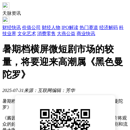
天脉资讯
财经快讯
价值公司
财经人物
IPO解读
热门赛道
经济解码
科
技业界
文化艺术
消费零售
大燕公益
商业快讯
暑期档横屏微短剧市场的较
量，将要迎来高潮属《黑色曼
陀罗》
2025-07-31
来源：互联网
编辑：芳华
暑期档横屏微短剧市场的较量，将要迎来高潮属《黑色曼陀
罗》
《酱园弄·悬案》于6月21日全国上映，女子反杀犯罪大片将观
众的好奇心高高吊起，尤其是该影片中汇聚了多位影视剧和流