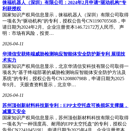
徕福机器人（深圳）有限公司：2024年2月申请“驱动机构”专
王乾的恶势力集团，并暗中配合警方斩断其拐卖少女的资金
利获授权
链，最终在一场生死较量中彻底击败王乾。
国家知识产权局信息显示，徕福机器人（深圳）有限公司取得
一项名为“驱动机构”的专利，授权公告号CN119070556B，申
请日期为2024年2月。企业注册资本146.72172万人民币。 声
观众常见的主旋律大片，无一例外都是将镜头对准了公安悬疑
明：市场有风险，投资…
剧上，将焦点放在了一群为了维护法律正义的人物身上。
2026-04-11
第一个看点：剧中短剧届的演员霸爷杨君老师饰演的王乾。
华清信安获终端威胁检测响应智能体安全防护新专利 展现技
术实力
国家知识产权局信息显示，北京华清信安科技有限公司取得一
预告片开场警车出动，扫除黑恶势力的老窝，伴随着一声警笛
项名为“基于终端部署的威胁检测响应智能体安全防护方法及
声，一场蓄谋已久的打击拐卖少女去非洲和制造假药的故事拉
系统”的专利，授权公告号CN120880798B，申请日期为2025
开序幕。
年9月。 天眼查资料显示，北京华…
王乾，剧中美梦公司掌门人，手下有乌鸦和钻石两员大将，乌
2026-04-11
鸦管理着酒吧街所有夜场，钻石管理着生产能让女人致幻的假
药厂，平时还帮王乾物色一些美女卖到非洲去。就是这样一群
苏州顶创新材料科技新专利：EPP太空托盘可换损坏支撑腿，
无法无天的人，他们的克星，也是他们的仇人杜衡先生回来
减重又安全
了，好戏也就上场了。
国家知识产权局信息显示，苏州顶创新材料科技有限公司取得
一项名为“一种强度高、耐用的EPP太空托盘”的专利，授权公
第二个看点：杜衡的复仇计划。
告号CN224104519U，申请日期为2025年4月。企业注册资本