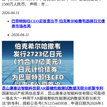
1500万人民币。 声明：市…
与其说是新片的故事里面黑恶势力的猖狂度够狠，不如说是这
段故事的起因。
2026-04-11
巴菲特卸任CEO后首度出手 伯克希尔哈撒韦选择日元债
券市场布局
十年前，杜衡刚再警官学院毕业就被王乾的小弟乌鸦和钻石们
逼得家破人亡，他逃亡到国外，学习了高科技计算机技术，十
2026-04-11
年后的今天下定决心回来利用自己的本事，为家人复仇。可以
说《黑色曼陀罗》中充满了激烈的矛盾冲突，通过高科技
AI，犯罪份子对杜衡的谋杀，杜衡寻找王乾的犯罪记录，解
救姑姑杜鹃的婚姻，解除纲铁集团的内部矛盾，这一系列的时
间都离不开美梦公司的暗地里操作。
当然，除了预告片传递出的丰富看点外，新片的主创班底也给
足了观众信心。
昆山康泰达智能科技获AR眼镜性能测试数据关联分析新专利
主演雷启飞一直活跃拍摄多部网络电影作品，再腾讯视频的
国家知识产权局信息显示，昆山康泰达智能科技有限公司取得
《劫后重生之宝藏之谜》、《逃出岛山村》都是惊悚犯罪悬疑
一项名为“一种用于AR眼镜整机性能测试的数据关联分析方
大片，导演胡海洋、动作导演戴乾宇把控本部影片的画面和动
法”的专利，授权公告号CN121544595B，申请日期为2026年1
作戏也完美的呈现出了质感的不俗。