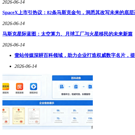
2026-06-14
据了解，这只是天北街道音乐系列活动的开始。从8月至9月，
展现松弛感的“民谣派对”、全民摇摆的“热歌潮音”以及跨代狂
SpaceX上市引热议：82条马斯克金句，洞悉其改写未来的底层
市民们可以通过关注“乐活天北”和“天通苑文化艺术中心”公
2026-06-14
马斯克星际蓝图：太空算力、月球工厂与火星移民的未来新篇
2026-06-14
壹站传媒深耕百科领域，助力企业打造权威数字名片，提
2026-06-14