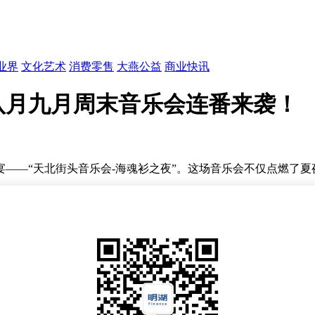
业界
文化艺术
消费零售
大燕公益
商业快讯
八月九月周末音乐会连番来袭！
——“天北街头音乐会-海魂衫之夜”。这场音乐会不仅点燃了
非凡。傍晚时分，签到处的队伍已排得长长的，居民们迫不及待
同见证了这一难忘的夜晚。现场的蓝色海报与闪烁的霓虹灯光交