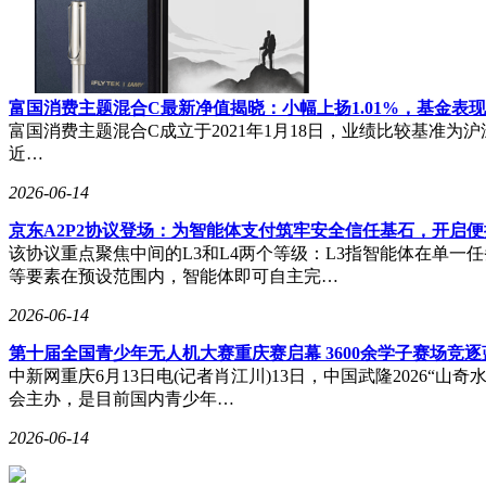
富国消费主题混合C最新净值揭晓：小幅上扬1.01%，基金表
富国消费主题混合C成立于2021年1月18日，业绩比较基准为沪深3
近…
2026-06-14
京东A2P2协议登场：为智能体支付筑牢安全信任基石，开启
该协议重点聚焦中间的L3和L4两个等级：L3指智能体在单
等要素在预设范围内，智能体即可自主完…
2026-06-14
第十届全国青少年无人机大赛重庆赛启幕 3600余学子赛场竞
中新网重庆6月13日电(记者肖江川)13日，中国武隆2026
会主办，是目前国内青少年…
2026-06-14