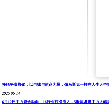
音乐会在鼓手激昂的节奏中拉开帷幕，每一段合奏都如同开启
挣脱平庸枷锁，以自律与使命为翼，像马斯克一样在人生天空
用他们的才艺为观众带来惊喜。台下观众的热情同样高涨，他
2026-06-14
除了美妙的音乐，互动环节“TB抢答站”也成为了现场的一大
6月12日主力资金动向：16行业获净流入，5股尾盘遭主力大幅
友，还是在家长鼓励下勇敢说出答案的小朋友，都赢得了阵阵