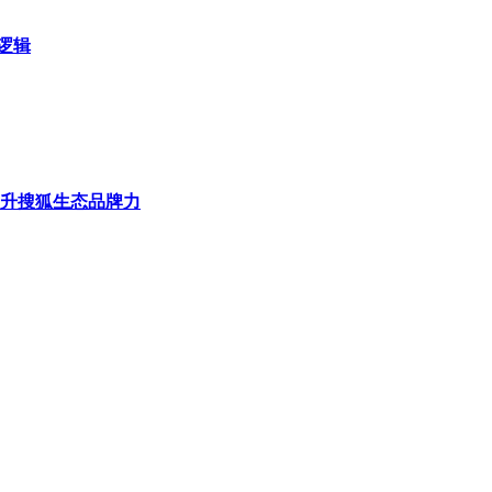
还将有五场风格迥异的音乐会陆续在天北街道上演。包括充满青春
欢的“致敬春晚”。这些音乐会将为天北街道的夏日周末增添无限
逻辑
众号，获取这些音乐活动的具体时间和地点信息，不错过任何一场
升搜狐生态品牌力