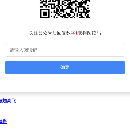
关注公众号后回复数字
1
获得阅读码
确定
记忆之门的钥匙，唤醒了人们内心深处的青春记忆。除了专业乐
振翅高飞
们自发打开手机闪光灯，组成一片璀璨的“星海”，掌声和欢呼声
亮点。观众们积极参与抢答，从说出任意一个行政村到天北街道
抛售
掌声和喝彩。