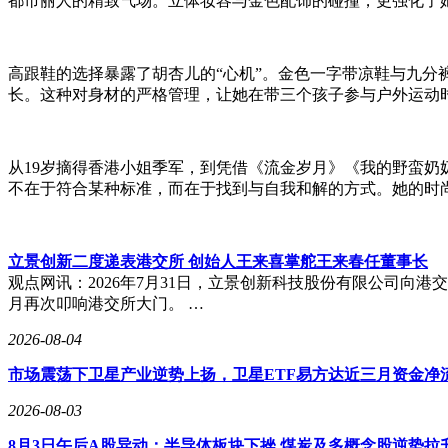
都市丽人的精致气场。立体妆容与金色配饰的碰撞，更强化了
高跟鞋的选择暴露了胡杏儿的“心机”。金色一字带凉鞋与九
长。这种对身材的严格管理，让她在带三个孩子参与户外运动
从19岁摘得香港小姐季军，到凭借《流金岁月》《我的野蛮奶
不在于符合某种标准，而在于找到与自我和解的方式。她的时
立景创新二度递表港交所 创始人王来喜掌舵王来春任董事长
观点网讯：2026年7月31日，立景创新科技股份有限公司向港
月再次叩响港交所大门。 …
2026-08-04
市场震荡下卫星产业逆势上扬，卫星ETF易方达近三月资金净
2026-08-03
8月3日午后A股异动：半导体板块下挫 煤炭及多概念股逆势拉