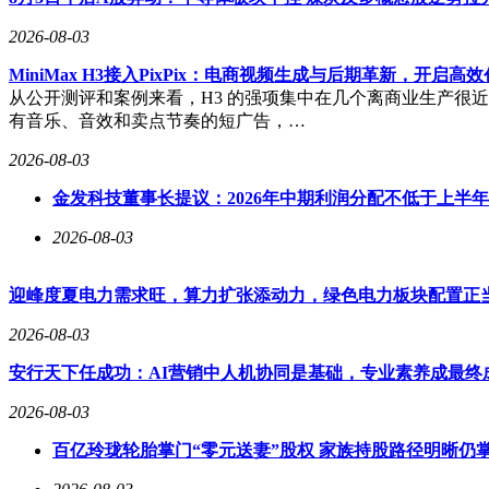
2026-08-03
MiniMax H3接入PixPix：电商视频生成与后期革新，开启高
从公开测评和案例来看，H3 的强项集中在几个离商业生产很
有音乐、音效和卖点节奏的短广告，…
2026-08-03
金发科技董事长提议：2026年中期利润分配不低于上半
2026-08-03
迎峰度夏电力需求旺，算力扩张添动力，绿色电力板块配置正
2026-08-03
安行天下任成功：AI营销中人机协同是基础，专业素养成最终
2026-08-03
百亿玲珑轮胎掌门“零元送妻”股权 家族持股路径明晰仍