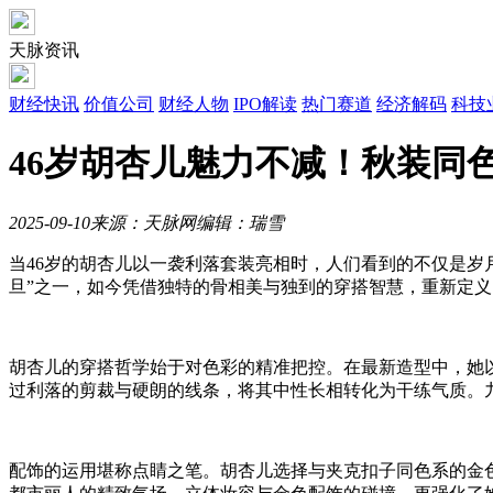
天脉资讯
财经快讯
价值公司
财经人物
IPO解读
热门赛道
经济解码
科技
46岁胡杏儿魅力不减！秋装同
2025-09-10
来源：天脉网
编辑：瑞雪
当46岁的胡杏儿以一袭利落套装亮相时，人们看到的不仅是岁月
旦”之一，如今凭借独特的骨相美与独到的穿搭智慧，重新定
胡杏儿的穿搭哲学始于对色彩的精准把控。在最新造型中，她
过利落的剪裁与硬朗的线条，将其中性长相转化为干练气质。
配饰的运用堪称点睛之笔。胡杏儿选择与夹克扣子同色系的金