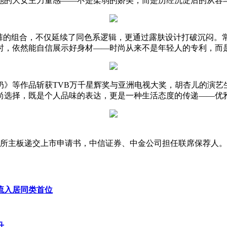
她的大女主力量感——不是柔弱的娇美，而是历经沉淀后的从容
分裤的组合，不仅延续了同色系逻辑，更通过露肤设计打破沉闷。
时，依然能自信展示好身材——时尚从来不是年轻人的专利，而
奶》等作品斩获TVB万千星辉奖与亚洲电视大奖，胡杏儿的演
尚选择，既是个人品味的表达，更是一种生活态度的传递——优
交所主板递交上市申请书，中信证券、中金公司担任联席保荐人。这
流入居同类首位
升