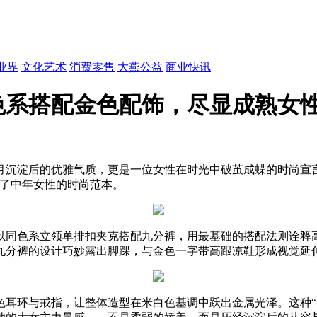
业界
文化艺术
消费零售
大燕公益
商业快讯
色系搭配金色配饰，尽显成熟女
沉淀后的优雅气质，更是一位女性在时光中破茧成蝶的时尚宣言。这
义了中年女性的时尚范本。
以同色系立领单排扣夹克搭配九分裤，用最基础的搭配法则诠释高
九分裤的设计巧妙露出脚踝，与金色一字带高跟凉鞋形成视觉延
色耳环与戒指，让整体造型在米白色基调中跃出金属光泽。这种“