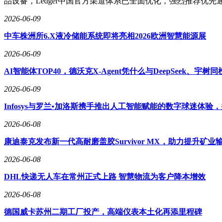
品设备，Ledger中国官方渠道体系已全面优化，强烈推荐优先通过Ledg
2026-06-09
中车株洲所6.X液冷储能系统即将亮相2026欧洲智慧能源展
2026-06-09
AI智能体TOP40，德沃克X-Agent凭什么与DeepSeek、宇树
2026-06-09
Infosys与罗兰•加洛斯携手推出人工智能赋能的数字球迷体验
2026-06-08
康迪泰克发布新一代高耐磨盖胶Survivor MX，助力提升矿
2026-06-08
DHL快递无人车在常州正式上路 智慧物流为客户降本增效
2026-06-08
德国威卡苏州二期工厂投产，高端仪表本土化再添里程碑