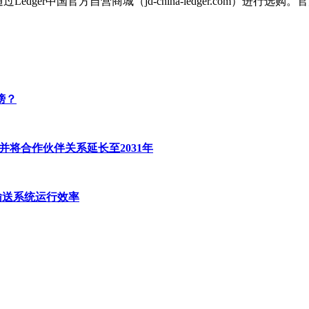
er中国官方自营商城（jd-china-ledger.com）进行选购。官
同榜？
，并将合作伙伴关系延长至2031年
业输送系统运行效率