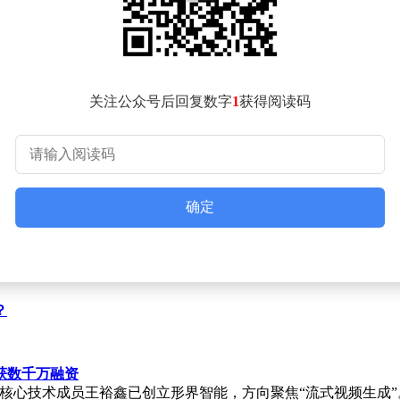
企业文化，才能避免因管理疏漏再次影响经营稳定性。
能源、基础设施升级、环境保护等领域项目需求旺盛，企业应结
在竞争中占据有利位置。例如，在清洁能源电站建设、水资源管
关注公众号后回复数字
1
获得阅读码
味着面临更多同行挑战，企业需在工程技术、项目管理、成本控
判。企业需建立完善的风险评估与应对机制，从投标阶段就制定
项目往往需要多方协作，企业需积极维护与供应商、分包商、金
能提升项目推进效率，还能增强企业社会形象，为赢得更多市场
确定
于企业如何运用这一条件。市场机遇与挑战并存，企业需以合规
持续发展。
？
获数千万融资
核心技术成员王裕鑫已创立形界智能，方向聚焦“流式视频生成”。此前