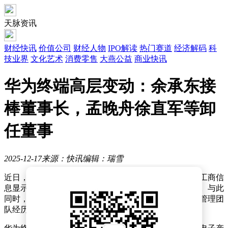
天脉资讯
财经快讯
价值公司
财经人物
IPO解读
热门赛道
经济解码
科
技业界
文化艺术
消费零售
大燕公益
商业快讯
华为终端高层变动：余承东接
棒董事长，孟晚舟徐直军等卸
任董事
2025-12-17
来源：快讯
编辑：瑞雪
近日，华为终端有限公司迎来重要人事变动。据天眼查工商信
息显示，该公司原董事长郭平已卸任，接任者是余承东。与此
同时，孟晚舟、徐直军等原董事也纷纷卸任，公司高层管理团
队经历了一次较大规模的调整。