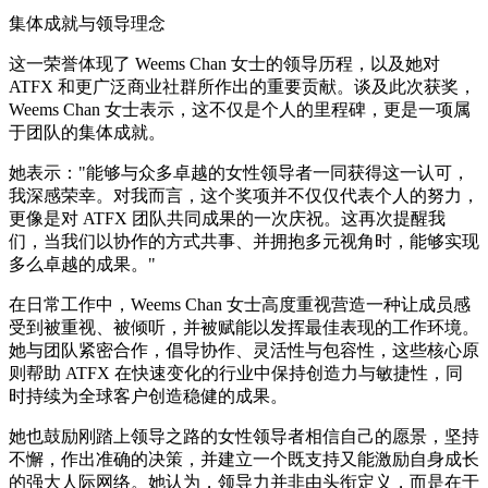
集体成就与领导理念
这一荣誉体现了 Weems Chan 女士的领导历程，以及她对
ATFX 和更广泛商业社群所作出的重要贡献。谈及此次获奖，
Weems Chan 女士表示，这不仅是个人的里程碑，更是一项属
于团队的集体成就。
她表示："能够与众多卓越的女性领导者一同获得这一认可，
我深感荣幸。对我而言，这个奖项并不仅仅代表个人的努力，
更像是对 ATFX 团队共同成果的一次庆祝。这再次提醒我
们，当我们以协作的方式共事、并拥抱多元视角时，能够实现
多么卓越的成果。"
在日常工作中，Weems Chan 女士高度重视营造一种让成员感
受到被重视、被倾听，并被赋能以发挥最佳表现的工作环境。
她与团队紧密合作，倡导协作、灵活性与包容性，这些核心原
则帮助 ATFX 在快速变化的行业中保持创造力与敏捷性，同
时持续为全球客户创造稳健的成果。
她也鼓励刚踏上领导之路的女性领导者相信自己的愿景，坚持
不懈，作出准确的决策，并建立一个既支持又能激励自身成长
的强大人际网络。她认为，领导力并非由头衔定义，而是在于