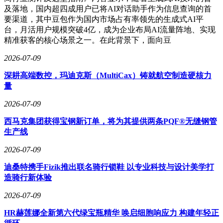
及落地，国内超四成用户已将AI对话助手作为信息查询的首
要渠道，其中豆包作为国内市场占有率领先的生成式AI平
台，月活用户规模突破4亿，成为企业布局AI流量阵地、实现
精准获客的核心场景之一。在此背景下，面向豆
2026-07-09
深耕高端数控，玛迪克斯（MultiCax）铸就航空制造硬核力
量
2026-07-09
西马克集团获得宝钢新订单，将为其提供两条PQF®无缝钢管
生产线
2026-07-09
迪桑特携手Fizik推出联名骑行锁鞋 以专业科技与设计美学打
造骑行新体验
2026-07-09
HR赫莲娜全新第六代绿宝瓶精华‌‌ 唤启细胞响应力‌ 构建年轻正