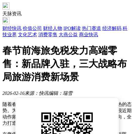
天脉资讯
财经快讯
价值公司
财经人物
IPO解读
热门赛道
经济解码
科
技业界
文化艺术
消费零售
大燕公益
商业快讯
春节前海旅免税发力高端零
售：新品牌入驻，三大战略布
局旅游消费新场景
2026-02-16
来源：快讯
编辑：瑞雪
随着春节脚步的临近，海南旅游消费市场呈现出愈发火热的态
势。为满足假日期间不断攀升的高端消费需求，海旅免税近期
动作频频，密集引入多个新品牌，并明确了三大战略方向，全
力打造综合性消费平台。