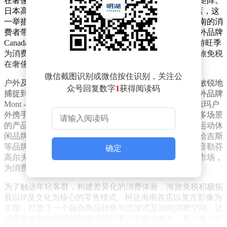
在奢侈品领域，海旅免税持续发力，不断强化奢侈品牌矩阵。
日本高端美妆品牌SUQQU在海南开设了首家免税精品店，这
一举措标志着该品牌正式进军中国旅游零售市场，为海南的消
费者带来了全新的美妆选择。与此同时，加拿大高端户外品牌
Canada Goose以快闪店的形式入驻海旅免税，在冬季旅游旺季
为消费者提供了丰富的高端外套产品，进一步提升了海旅免税
在奢侈品市场的竞争力。
微信截图识别或微信按住识别，关注公
户外及运动休闲零售是当下快速增长的赛道，海旅免税敏锐地
众号回复数字
1
获得阅读码
捕捉到这一趋势，积极完善品牌生态。新引入的日本户外品牌
Mont - Bell与哥伦比亚、迪桑特以及首次进入海南的安德玛户
外携手，构建了一个覆盖登山、水上运动、专业训练等多场景
的产品矩阵，满足了不同消费者对于户外运动的需求。运动休
闲品牌也进行了升级和扩建，阿迪达斯、斐乐、可隆、哈吉斯
等品牌强化了功能性与时尚感兼备的旅行穿搭供给，比音勒芬
确定
高尔夫系列也同步入驻，精准切入高尔夫生活方式细分市场，
为消费者提供了更多元化的选择。
为了触达年轻客群，构建差异化的消费体验，海旅免税积极拓
展以IP及文化为核心的零售模式。柯达海南首店以复古影像为
主题，打造了一个融合商品销售与沉浸式互动的消费空间，让
消费者在购物的同时能够感受到复古影像的魅力。新兴本土IP