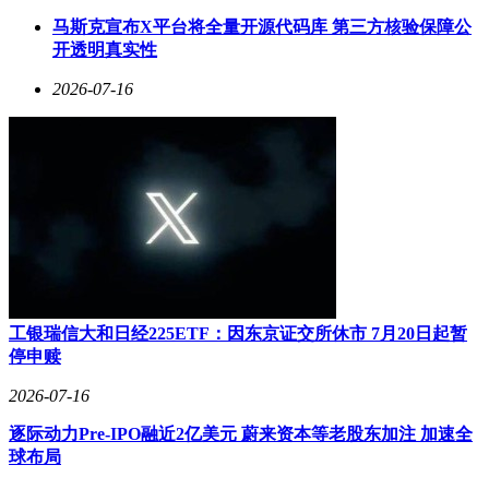
概念店“椰喜鹿”以及潮流品牌泡泡玛特等的合作，进一步契合
马斯克宣布X平台将全量开源代码库 第三方核验保障公
了Z世代的消费偏好，满足了年轻消费者对于个性化、潮流化
开透明真实性
的需求。同时，海旅免税还联动海南本地特色品牌，将本土文
化元素融入零售场景，增强了门店的地域特色与文化内涵，为
2026-07-16
消费者带来了独特的购物体验。
海旅免税此次新品牌的集中亮相与春节消费高峰紧密相连。通
过持续完善高端品牌矩阵、丰富户外运动生态以及创新IP零售
体验，海旅免税正致力于构建一个以旅客体验为核心、面向未
来的综合性消费平台，进一步巩固其在海南高端旅游零售行业
的领先地位。
工银瑞信大和日经225ETF：因东京证交所休市 7月20日起暂
停申赎
2026-07-16
逐际动力Pre-IPO融近2亿美元 蔚来资本等老股东加注 加速全
球布局