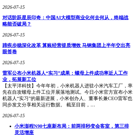
2026-07-15
对话阶跃星辰印奇：中国AI大模型商业化何去何从，终端战
略能否破局？
2026-07-15
蹄疾步稳深化改革 算账经营提质增效 马钢集团上半年交出亮
眼答卷
2026-07-15
​雷军公布小米机器人“实习”成果：螺母上件成功率近人工作
业，拓展新工位​
【太平洋科技】今年年初，小米机器人进驻小米汽车工厂，率
先在自攻螺母上件工位开展落地测试。今日小米官方宣布小米
机器人“实习”的最新进展，小米创办人、董事长兼CEO雷军也
同步发文分享相关运行数据。 截至目前，…
2026-07-15
小米澎程N90七座新布局：前两排秒变会客室，第三排
灵活增座