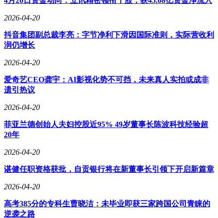
4月20日资金动向：立讯精密领衔十股，获45.08亿资金净流入
2026-04-20
抖音集团副总裁李亮：字节净利下滑因国际准则，实际营收利
润仍增长
2026-04-20
爱奇艺CEO龚宇：AI影视化势不可挡，未来真人实拍或成非
遗引热议
2026-04-20
菲亚兰德创始人夫妇控股近95% 49岁董事长陈波科技经验超
20年
2026-04-20
谌健任职资格获批，自贡银行将在新董事长引领下开启新篇章
2026-04-20
高考385分的专科生曹晓洁：未毕业即获三家跨国公司青睐的
逆袭之路