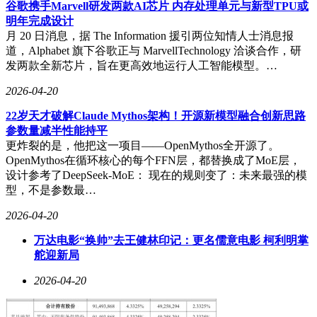
谷歌携手Marvell研发两款AI芯片 内存处理单元与新型TPU或
明年完成设计
月 20 日消息，据 The Information 援引两位知情人士消息报
道，Alphabet 旗下谷歌正与 MarvellTechnology 洽谈合作，研
发两款全新芯片，旨在更高效地运行人工智能模型。…
2026-04-20
22岁天才破解Claude Mythos架构！开源新模型融合创新思路
参数量减半性能持平
更炸裂的是，他把这一项目——OpenMythos全开源了。
OpenMythos在循环核心的每个FFN层，都替换成了MoE层，
设计参考了DeepSeek-MoE： 现在的规则变了：未来最强的模
型，不是参数最…
2026-04-20
万达电影“换帅”去王健林印记：更名儒意电影 柯利明掌
舵迎新局
2026-04-20