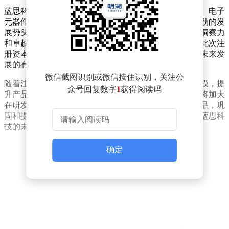
蓝思科技，自2006年12月成立以来，便在光学玻璃制造、电子
元器件制造以及智能车载设备制造等多个领域展现出强劲的发
展势头。公司法定代表人为周群飞，凭借其敏锐的市场洞察力
和卓越的领导能力，带领蓝思科技不断攀登行业高峰。此次注
册资本的增加，无疑是对公司过往成绩的肯定，也是对未来发
展的有力支持。
微信截图识别或微信按住识别，关注公
随着注册资本的增加，蓝思科技有望进一步扩大生产规模，提
众号回复数字
1
获得阅读码
升产品质量，满足市场日益增长的需求。同时，公司也将加大
在研发和创新方面的投入，不断推出具有竞争力的新产品，巩
固和提升在行业内的领先地位。此次工商变更，无疑为蓝思科
技的未来发展描绘了一幅更加宏伟的蓝图。
确定