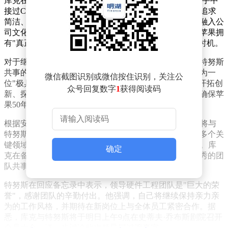
库克在内部备忘录中深情回顾了15年前从史蒂夫·乔布斯手中
接过CEO重任的时刻。他强调，苹果的核心价值观——追求
简洁、专注重要事务、追求卓越、改善世界——已深深融入公
司文化，并将继续指引未来发展方向。库克表示，当前苹果拥
有"真正非凡的发展蓝图"，现在正是交接领导权的最佳时机。
对于继任者特努斯，库克给予高度评价。他指出，在与特努斯
共事的多年里，对方对苹果的热爱与激情始终如一。作为一
微信截图识别或微信按住识别，关注公
位"极具远见且品格高尚"的领导者，特努斯是带领苹果开拓创
众号回复数字
1
获得阅读码
新、探索新方向的理想人选。库克特别提到，特努斯将确保苹
果50年来成功的核心价值观在未来持续发挥核心作用。
根据安排，库克将继续担任CEO至今年夏季结束，期间将与
特努斯密切合作完成交接。转任执行董事长后，他将在多个关
键领域为新CEO和公司提供支持，并随时准备分享经验。库
确定
克在备忘录中表达了对管理团队的感谢，称与全球最优秀的团
队共事是"莫大的荣幸"，并对苹果的未来充满信心。
特努斯在回应备忘录中表示，领导硬件工程团队是"巨大的荣
誉"，感谢团队的辛勤付出。他强调，自己将继续保持亲力亲
为的工作风格，并期待在新岗位上与全体员工紧密合作。据
悉，库克与特努斯将于明日上午9点在史蒂夫·乔布斯剧院召开
全员大会，进一步讨论此次领导层过渡事宜。