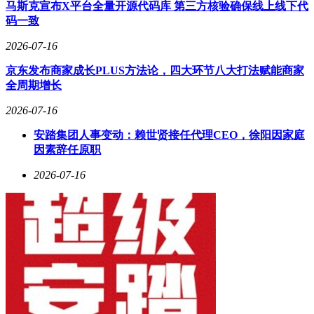
马斯克宣布X平台全量开源代码库 第三方核验确保线上线下代
码一致
此次人事变动标志着苹果进入新的发展阶段。库克自2011年接
任CEO以来，带领公司实现了显著增长，市值突破3万亿美元
2026-07-16
大关。特努斯作为硬件工程团队的核心成员，主导了M1芯片
和iPhone等多款重要产品的开发，被视为苹果内部最具影响力
京东发布商家成长PLUS方法论，四大环节八大打法赋能商家
的技术领袖之一。
全周期增长
2026-07-16
安踏集团人事变动：赖世贤接任代理CEO，徐阳因家庭
因素辞任原职
2026-07-16