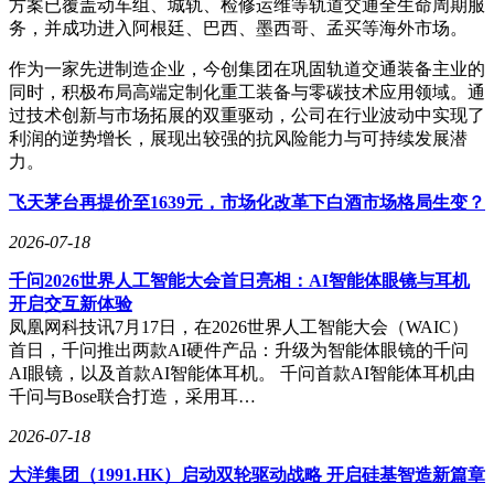
方案已覆盖动车组、城轨、检修运维等轨道交通全生命周期服
务，并成功进入阿根廷、巴西、墨西哥、孟买等海外市场。
作为一家先进制造企业，今创集团在巩固轨道交通装备主业的
同时，积极布局高端定制化重工装备与零碳技术应用领域。通
过技术创新与市场拓展的双重驱动，公司在行业波动中实现了
利润的逆势增长，展现出较强的抗风险能力与可持续发展潜
力。
飞天茅台再提价至1639元，市场化改革下白酒市场格局生变？
2026-07-18
千问2026世界人工智能大会首日亮相：AI智能体眼镜与耳机
开启交互新体验
凤凰网科技讯7月17日，在2026世界人工智能大会（WAIC）
首日，千问推出两款AI硬件产品：升级为智能体眼镜的千问
AI眼镜，以及首款AI智能体耳机。 千问首款AI智能体耳机由
千问与Bose联合打造，采用耳…
2026-07-18
大洋集团（1991.HK）启动双轮驱动战略 开启硅基智造新篇章