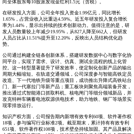
向全体股东每10股派发现金红利1.5元（含税）。
在研发投入方面，公司全年投入资金1.99亿元，同比增长
1.65%，占营业收入比重达4.59%。近五年研发投入复合增长
率为1.44%，显示出持续的技术创新动力。值得注意的是，研
发人员数量较上年减少19.95%，从827人降至662人，但研发
人员占比从11.51%提升至12.20%，反映出人员结构优化趋
势。
公司通过构建全链条创新体系，搭建研发数据中心与数字化协
同平台，实现了需求、设计、仿真、测试全流程的线上化管
控。这一转型显著提升了研发效率，使定制化创新产品的输出
周期大幅缩短。在轨道交通领域，公司深度参与智能高铁定员
改造、下一代地铁升级等重点项目，成功推出升降式高铁站台
门、新一代塞拉门等新产品；重工板块则聚焦高端装备开发，
推出通过式智能港口抓取料机、核电闸门等细分领域新品，并
攻克特种车辆蓄电池双源供电技术，助力地铁、钢厂等场景实
现零排放运行。
知识产权方面，公司报告期内新增有效专利60项、软件著作权
18项，参与编写行业标准2项。截至期末，累计持有有效专利
651项、软件著作权108项，技术壁垒持续加固。其产品及解决