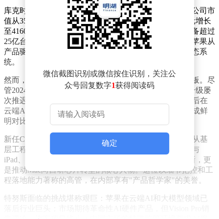
库克时代堪称苹果商业史上的黄金篇章。在其任期内，公司市
值从3500亿美元飙升至4万亿美元，年营收从1080亿美元增长
至4160亿美元，服务业务形成千亿级规模，全球活跃设备超过
25亿台。通过构建精密的全球供应链网络，库克成功将苹果从
产品驱动型企业转型为覆盖硬件、软件、服务的商业生态系
统。
微信截图识别或微信按住识别，关注公
然而，生成式人工智能领域的竞争暴露出苹果的战略短板。尽
众号回复数字
1
获得阅读码
管2024年推出"Apple Intelligence"战略，但Siri的智能化升级屡
次推迟，用户难以感知AI技术的实际落地。这种技术滞后在
云端AI和前沿大模型研发领域尤为明显，与竞争对手形成鲜
明对比。
新任CEO特努斯拥有机械工程背景，2001年加入苹果后从基
确定
层工程师做起，逐步晋升为硬件工程负责人。他深度参与
iPad、AirPods的研发，主导多代iPhone和Mac的硬件革新，更
是推动Mac向自研芯片转型的核心人物。这位以细节把控和工
程落地能力著称的高管，在内部享有"产品哲学家"的美誉。
特努斯面临的挑战堪称艰巨：苹果在云端AI和大模型领域已
落后行业巨头；市场期待革命性AI硬件产品，但Vision Pro销
售遇冷、汽车项目终止；中国市场的特殊监管环境要求AI服