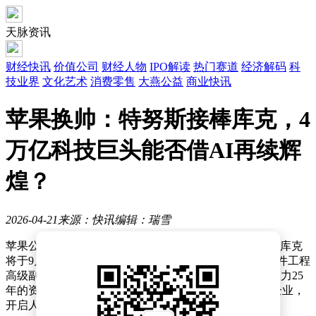
天脉资讯
财经快讯
价值公司
财经人物
IPO解读
热门赛道
经济解码
科
技业界
文化艺术
消费零售
大燕公益
商业快讯
苹果换帅：特努斯接棒库克，4
万亿科技巨头能否借AI再续辉
煌？
2026-04-21
来源：快讯
编辑：瑞雪
苹果公司近日宣布重大人事调整：执掌帅印15年的蒂姆·库克
将于9月1日卸任首席执行官，转任董事会执行主席，硬件工程
高级副总裁约翰·特努斯将接任CEO一职。这位在苹果效力25
年的资深高管，将带领这家市值突破4万亿美元的科技企业，
开启人工智能时代的战略转型。