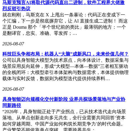
马斯克预言AI将取代源代码直出二进制，软件工程界大佬激
务必须深度本地化。这些难题考验着新掌门人的战略智慧与执
烈反驳引热议
行能力。
就在刚刚，马斯克在 X 上甩出一条暴论：代码正在变成下一
个汇编，下一步是彻底摒弃它，让 AI 直接生成二进制！ 而这
不过，特努斯手中也握有独特优势：超过25亿台的活跃设备构
正是 Douma 那个「半个世纪前的类比」最薄弱的地方：一个
成庞大的AI服务载体；自研A系列、M系列芯片提供强大的端
是翻译官，忠实、准确、零发挥；…
侧算力，最新M5系列已能支持设备端运行先进大语言模型；
对硬件、操作系统和用户数据的全链条控制，使其在隐私保护
2026-08-07
和体验一致性方面具备差异化竞争力。
科技巨头争相布局：机器人“大脑”成新风口，未来价值几何？
此次人事变动标志着苹果AI战略的重大转向：从技术追赶转
公司以具身智能大模型为技术原点，向本体设计、数据采集与
向硬件整合与体验重塑。特努斯的核心任务不是参与大模型军
场景应用反向延伸，形成“大模型—本体—数据”三者相互驱动
备竞赛，而是确保AI技术深度融入苹果生态，让Siri真正成为
的全栈闭环：大模型牵引本体架构与数据需求，本体提供物理
智能助手，让耳机化身健康管家，让智能眼镜成为感知世界的
载体与实时反馈，数据则为模型迭代提供持续养料…
延伸器官。
2026-08-07
库克转任执行董事长后将继续提供战略指导，为过渡期提供稳
具身智能迈向规模化交付新阶段 业界共探场景落地与产业协
定性保障。但苹果能否在AI时代续写辉煌，最终取决于特努
同新路径
斯能否将硬件工程优势转化为颠覆性的用户体验。这家始终秉
“2026年，具身智能正处于产业拐点，已从技术迭代走向场景
持"体验至上"理念的企业，正在人工智能领域开辟一条与众不
落地、从单点创新走向多元共生，全行业需要共同回答‘资本
同的道路。
如何穿越周期、中国产业如何构筑长期竞争力’的时代命题。
产业繁荣不能依靠单点突破，需要跨界共生；…