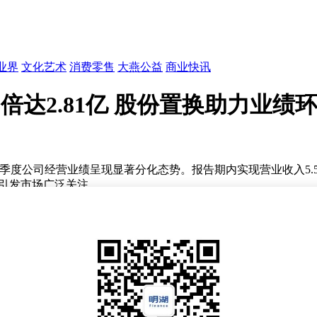
业界
文化艺术
消费零售
大燕公益
商业快讯
倍达2.81亿 股份置换助力业绩环
年第一季度公司经营业绩呈现显著分化态势。报告期内实现营业收入5.
反差引发市场广泛关注。
司通过股权置换将原持有的河北金力新能源科技股份有限公司股
动金融资产账面价值大幅增加。同时，未分配利润的同步增长进
润相比，今年首季净利润环比增长366%。这种跨越式增长既包含
业务面临一定经营压力。
有特殊性，投资者需关注其可持续性。公司后续发展仍需观察主