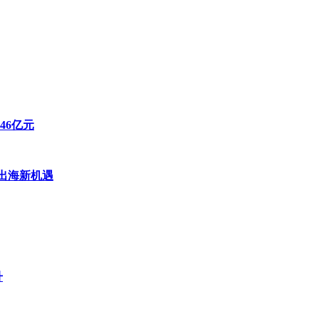
46亿元
出海新机遇
升