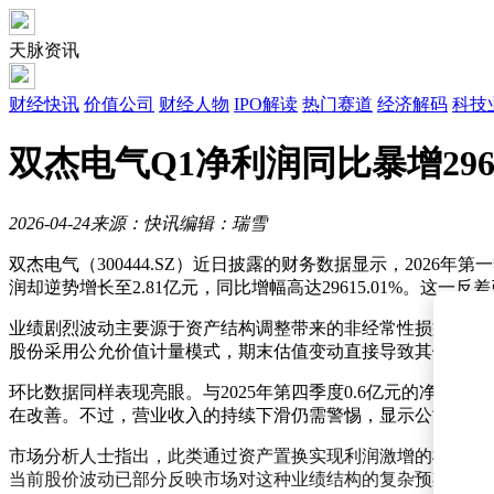
天脉资讯
财经快讯
价值公司
财经人物
IPO解读
热门赛道
经济解码
科技
双杰电气Q1净利润同比暴增296
2026-04-24
来源：快讯
编辑：瑞雪
双杰电气（300444.SZ）近日披露的财务数据显示，2026
润却逆势增长至2.81亿元，同比增幅高达29615.01%。这一
业绩剧烈波动主要源于资产结构调整带来的非经常性损益。公
股份采用公允价值计量模式，期末估值变动直接导致其他非流
环比数据同样表现亮眼。与2025年第四季度0.6亿元的净利
在改善。不过，营业收入的持续下滑仍需警惕，显示公司核心
市场分析人士指出，此类通过资产置换实现利润激增的模式具
当前股价波动已部分反映市场对这种业绩结构的复杂预期。