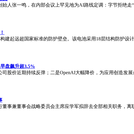
始人张一鸣，在内部会议上罕见地为AI路线定调：字节拒绝走
见！
，构建起远超国家标准的防护壁垒。该电池采用18层结构防护设
早盘飙升超3.5%
司股价近期持续反弹；二是OpenAI大幅降价，为应用创造发
事
执行董事兼董事会战略委员会主席应学军拟辞去全部相关职务，离