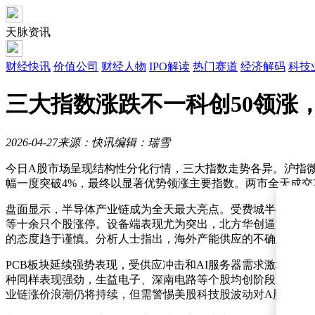
天脉资讯
财经快讯
价值公司
财经人物
IPO解读
热门赛道
经济解码
科技
三大指数涨跌不一科创50领涨
2026-04-27
来源：快讯
编辑：瑞雪
今日A股市场呈现结构性分化行情，三大指数走势各异。沪指微涨0.16%
幅一度突破4%，最终以显著优势领涨主要指数。两市全天成交2.
盘面显示，半导体产业链成为全天最大亮点。受费城半导体指数
等十余只个股涨停。设备端表现尤为突出，北方华创逼近涨停
的态度趋于谨慎。分析人士指出，海外产能供应的不确定性导
PCB板块延续强势表现，受供应冲击和AI服务器需求激增推动
种同样表现强劲，生益电子、深南电路等个股均创阶段新高。与
业链涨价浪潮仍将持续，但需警惕美股科技股波动对A股相关