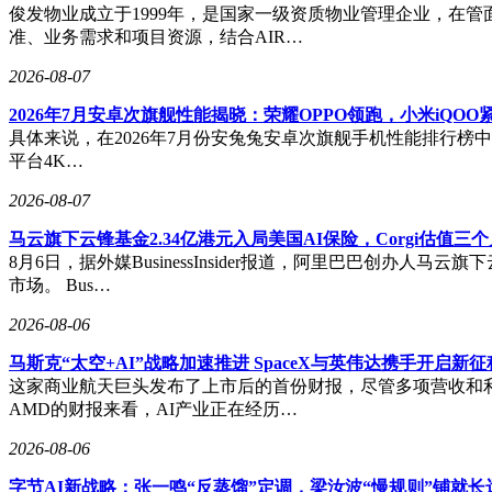
俊发物业成立于1999年，是国家一级资质物业管理企业，在管
准、业务需求和项目资源，结合AIR…
2026-08-07
2026年7月安卓次旗舰性能揭晓：荣耀OPPO领跑，小米iQOO
具体来说，在2026年7月份安兔兔安卓次旗舰手机性能排行榜中，荣
平台4K…
2026-08-07
马云旗下云锋基金2.34亿港元入局美国AI保险，Corgi估值三
8月6日，据外媒BusinessInsider报道，阿里巴巴创办
市场。 Bus…
2026-08-06
马斯克“太空+AI”战略加速推进 SpaceX与英伟达携手开启新征
这家商业航天巨头发布了上市后的首份财报，尽管多项营收和利
AMD的财报来看，AI产业正在经历…
2026-08-06
字节AI新战略：张一鸣“反蒸馏”定调，梁汝波“慢规则”铺就长