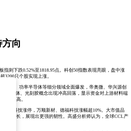
待方向
板指则下跌0.52%至1818.95点。科创50指数表现亮眼，盘中涨
超3200只个股实现上涨。
、模拟芯片、功率半导体等细分领域全面爆发，帝奥微、华兴源创
的工业气体、光刻胶概念出现冲高回落，显示资金对上游材料端
确定性更高。
份、光华科技涨停，万顺新材、德福科技涨幅超10%。大市值品
持续高增长，展现出更强的韧性。高盛分析师认为，全球CCL产