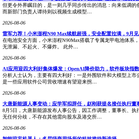
但更令外界瞩目的，是一则几乎同步传出的消息：向来低调的创
而新部门负责人谭待则以视频生成模型…
2026-08-06
雷军力荐！小米澎程N90 Max续航超强，安全配置拉满，9月
在电池安全方面，小米澎程N90Max搭载了专属龙甲电池体系
无泄漏、不起火、不爆炸。 此外…
2026-08-06
AI应用迎四大利好集体爆发：OpenAI降价助力，软件板块指数
分析人士认为，主要有四大利好：一是外围软件和大模型上市公
是一些应用软件公司营收增速有望迎来拐…
2026-08-06
大唐新能源人事变动：应学军拟辞任，赵刚获提名接任执行董
8月5日，大唐新能源发布人事公告，因工作调整，董事长、
无任何分歧，不存在其他需向股东及港交所…
2026-08-06
智能迎宾机器人：多层级商用场所的科技接待新选择