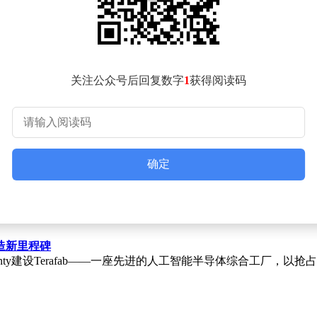
上，国家电网印发《2026年具身智能发展规划》，计划今年采
突破百亿元。特斯拉第三代人形机器人量产计划亦提供催化，公司宣
可能成为增量资金关注重点。
华电能源、众合科技收获3连板，沃格光电13天7板创近期新高
电能源以"地天板"形式晋级，表明部分个股通过主动调整规避异
关注公众号后回复数字
1
获得阅读码
与个股大面积涨跌停形成鲜明对比，显示资金在业绩披露期聚焦确
日线KDJ指标死叉状态尚未改善，指数短期或维持震荡格局。分
分领域龙头。
确定
制造新里程碑
esCounty建设Terafab——一座先进的人工智能半导体综合工厂