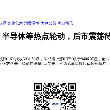
业界
文化艺术
消费零售
大燕公益
商业快讯
，半导体等热点轮动，后市震荡
报收3031.58点，深成指上涨0.37%收于9406.97点，创业
59万亿元，较前日缩量524亿元，市场热点呈现快速轮动特征，
创32年最长连涨纪录及英特尔单日暴涨23.6%的刺激，CPU
，芯源微、长川科技等涨幅均超10%。值得注意的是，前期领涨
致材料端股价与财报表现脱节，而设备端因在手订单充足，业绩
，4月单月价格较上月上涨40%。铜箔概念股持续活跃，方邦股
受物料供应制约的CPO概念相比，PCB产业链因下游大厂需求
品种的映射影响。