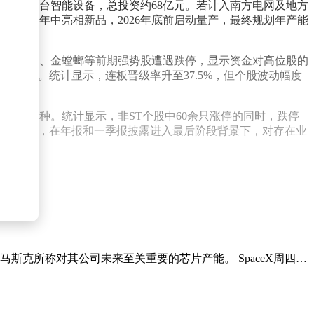
购8500台智能设备，总投资约68亿元。若计入南方电网及地方
布将于年中亮相新品，2026年底前启动量产，最终规划年产能
。但泰慕士、金螳螂等前期强势股遭遇跌停，显示资金对高位股的
动监管。统计显示，连板晋级率升至37.5%，但个股波动幅度
定性品种。统计显示，非ST个股中60余只涨停的同时，跌停
析人士建议，在年报和一季报披露进入最后阶段背景下，对存在业
，以抢占马斯克所称对其公司未来至关重要的芯片产能。 SpaceX周四…