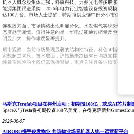
机器人概念股集体走强，科森科技、力鼎光电等多股涨停。消息面
能源集团跟进采购，2026年电力行业智能设备投资规模有望
达100万台。市场人士提醒，特斯拉供应链中部分小市值品种
连板股方面，市场情绪出现明显分化。水发燃气实现6天5板，
态度趋于谨慎。值得注意的是，华电辽能通过缩量反包涨停，华
明显加大，操作难度显著提升。
后市观察，当前市场呈现显著的结构性特征。科创50指数强势
家数超过30只。技术层面，沪指虽未跌破60日均线支撑，但
绩暴雷风险的个股仍需保持警惕，重点关注具备业绩支撑的细
马斯克Terafab项目在得州启动：初期投168亿，或成AI芯片
SpaceX与Tesla将初期投资168亿美元，在得克萨斯州Grim
2026-08-07
AIROBO携手俊发物业 共筑物业场景机器人统一运营新平台