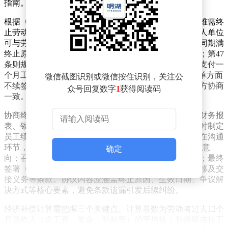
指南。
根据《劳动合同法》相关规定，企业因生产经营严重困难需终
止劳动合同时，需严格遵循法定程序。第41条明确，用人单位
可与劳动者协商变更或提前终止合同；第46条指出，合同期满
终止原则上无需额外补偿，但协商一致终止的情形除外；第47
条则规定了补偿标准，即按劳动者工作年限，每满一年支付一
个月工资。法律专家提醒，企业若仅以“经营困难”为由单方面
微信截图识别或微信按住识别，关注公
不续签，可能面临补偿责任，必须确保终止程序基于双方协商
众号回复数字
1
获得阅读码
一致。
协商终止过程中，企业需做好充分准备。首先，需收集财务报
表、银行流水、客户订单缩减证明等经营困难证据，同时制定
员工绩效评估及岗位调整方案，为谈判提供数据支撑。在沟通
环节，建议分三步推进：提前3-5个工作日书面通知协商意
确定
向；召开集中会议说明困难根源、补偿方案及测算依据；最终
签署《终止协议》，明确补偿金额、支付时间、社保转移及交
接义务等条款。协议内容应涵盖终止原因、生效日期、争议解
决方式等核心要素，避免条款遗漏引发后续纠纷。
经济补偿计算需把握三个关键点。计算基数为劳动者过去12个
月总收入（含工资、奖金、补贴等）的平均值；补偿标准按工