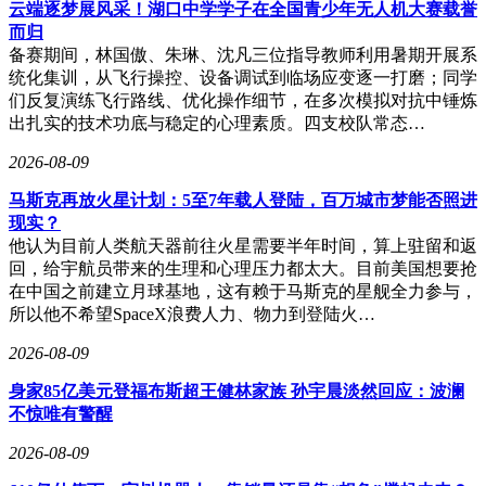
作年限折算，满一年支付一个月工资，六个月以上按一年计
云端逐梦展风采！湖口中学学子在全国青少年无人机大赛载誉
算；不足六个月则支付半个月工资。例如，某员工月薪2万
而归
元，工作4年3个月，其补偿金额为2万×4.5=9万元。企业需注
备赛期间，林国傲、朱琳、沈凡三位指导教师利用暑期开展系
意，若员工月工资高于当地社平工资三倍，补偿基数按三倍社
统化集训，从飞行操控、设备调试到临场应变逐一打磨；同学
平工资封顶。
们反复演练飞行路线、优化操作细节，在多次模拟对抗中锤炼
出扎实的技术功底与稳定的心理素质。四支校队常态…
风险防控需贯穿终止全流程。企业应完整保存谈判记录、邮件
往来、协议文本等材料，必要时要求员工签字确认。协议条款
2026-08-09
需结合企业实际定制，避免直接套用模板。针对社保欠缴、工
马斯克再放火星计划：5至7年载人登陆，百万城市梦能否照进
伤认定等潜在问题，可在协议中增设“协助解决”条款，降低后
现实？
续纠纷概率。对于补偿方案等关键文件，建议交由法律顾问或
他认为目前人类航天器前往火星需要半年时间，算上驻留和返
专业机构审核，确保程序合法、条款严谨。
回，给宇航员带来的生理和心理压力都太大。目前美国想要抢
某制造业企业的实践提供了可借鉴的案例。该企业因国际订单
在中国之前建立月球基地，这有赖于马斯克的星舰全力参与，
减少，生产线闲置率超60%，需与20余名员工协商终止合同。
所以他不希望SpaceX浪费人力、物力到登陆火…
初期因补偿标准分歧导致进展缓慢，后通过“数据透明化、过
2026-08-09
程留痕化、方案个性化”策略，在15天内完成全部协议签署，
节省补偿费用约150万元，同时规避了15起潜在仲裁申请。该
身家85亿美元登福布斯超王健林家族 孙宇晨淡然回应：波澜
案例表明，科学规划与有效沟通是平衡企业成本与员工权益的
不惊唯有警醒
关键。
2026-08-09