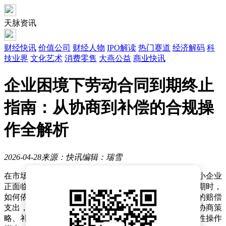
天脉资讯
财经快讯
价值公司
财经人物
IPO解读
热门赛道
经济解码
科
技业界
文化艺术
消费零售
大燕公益
商业快讯
企业困境下劳动合同到期终止
指南：从协商到补偿的合规操
作全解析
2026-04-28
来源：快讯
编辑：瑞雪
在市场环境波动、企业运营压力增大的背景下，部分中小企业
正面临订单锐减、产能过剩的困境。当劳动合同临近到期时，
如何依法合规地完成终止流程，避免劳动纠纷和不必要的赔偿
支出，成为企业管理者关注的焦点。本文从法律适用、协商策
略、补偿核算及风险防控等维度，为中小企业提供系统性操作