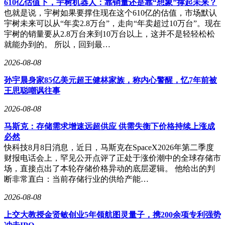
610亿估值下，宇树机器人：靠销量还是靠“想象”撑起未来？
也就是说，宇树如果要撑住现在这个610亿的估值，市场默认
宇树未来可以从“年卖2.8万台”，走向“年卖超过10万台”。现在
宇树的销量要从2.8万台来到10万台以上，这并不是轻轻松松
就能办到的。 所以，回到最…
2026-08-08
孙宇晨身家85亿美元超王健林家族，称内心警醒，忆7年前被
王思聪嘲讽往事
2026-08-08
马斯克：存储需求增速远超供应 供需失衡下价格持续上涨成
必然
快科技8月8日消息，近日，马斯克在SpaceX2026年第二季度
财报电话会上，罕见公开点评了正处于涨价潮中的全球存储市
场，直接点出了本轮存储价格异动的底层逻辑。 他给出的判
断非常直白：当前存储行业的供给产能…
2026-08-08
上交大教授金贤敏创业5年领航图灵量子，携200余项专利强势