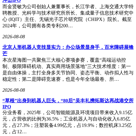
冲击IPO
而金贤敏为公司创始人兼董事长，长江学者、上海交通大学特
聘教授、光科学与技术研究所所长、集成量子信息技术研究中
心 (IQIT）主任、无锡光子芯片研究院（CHIPX）院长。截至
2024年，公司拥有各类专利200…
2026-08-08
北京人形机器人竞技显实力：办公场景显身手，百米障碍展锋
芒
本次星海图一共聚焦三大核心赛项参赛，覆盖“高端运动控
制、极限障碍机动、真实商用场景落地”三大技术维度：第一
是自由体操，主打全身多关节协同、姿态平衡、动作拟人性与
稳定性；第二是障碍竞速赛，也是今年全场最卷、所…
2026-08-08
“草根”出身到机器人巨头，“80后”吴丰礼携拓斯达再战港交所
IPO
分业务看，2025年，公司智能能源及环境项目带来收入9.15亿
元，占营收的比例为36.5%；工业机器人与自动化收入6.85亿
元，占27.3%；注塑装备4.99亿元，占19.9%；数控机床3.25亿
元，占12…