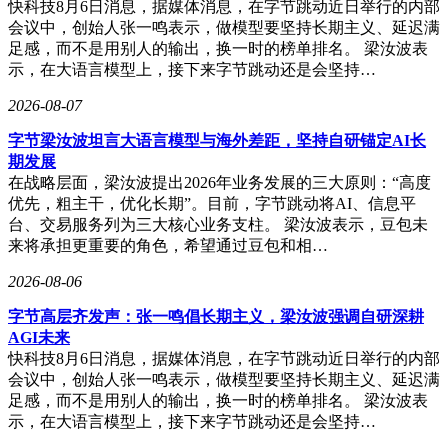
快科技8月6日消息，据媒体消息，在字节跳动近日举行的内部
式研发，社区化开发路径使创作者能够实时获取用户反馈，通
会议中，创始人张一鸣表示，做模型要坚持长期主义、延迟满
过高频迭代快速验证产品假设。B站独特的年轻用户结构与高
足感，而不是用别人的输出，换一时的榜单排名。 梁汝波表
互动属性，为AI技术落地提供了理想的试验场，而赛事搭建
示，在大语言模型上，接下来字节跳动还是会坚持…
的资源对接平台，则进一步缩短了从创意到商业化的转化周
期。
2026-08-07
字节梁汝波坦言大语言模型与海外差距，坚持自研锚定AI长
期发展
在战略层面，梁汝波提出2026年业务发展的三大原则：“高度
优先，粗主干，优化长期”。目前，字节跳动将AI、信息平
台、交易服务列为三大核心业务支柱。 梁汝波表示，豆包未
来将承担更重要的角色，希望通过豆包和相…
2026-08-06
字节高层齐发声：张一鸣倡长期主义，梁汝波强调自研深耕
AGI未来
快科技8月6日消息，据媒体消息，在字节跳动近日举行的内部
会议中，创始人张一鸣表示，做模型要坚持长期主义、延迟满
足感，而不是用别人的输出，换一时的榜单排名。 梁汝波表
示，在大语言模型上，接下来字节跳动还是会坚持…