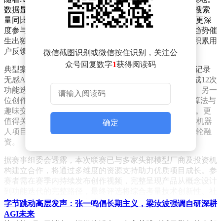
数据显示，2026年平台内AI泛智能体、AI创业等关键词搜索
量同比激增超500%，用户不仅持续追踪技术前沿动态，更深
度参与模型测评、应用场景探讨等环节。这种技术普惠趋势催
生出独特的社区共创生态——创作者通过公开研发过程积累用
户反馈，实现产品快速迭代与商业化落地。
微信截图识别或微信按住识别，关注公
众号回复数字
1
获得阅读码
典型案例中，科技类UP主"极趣实验室"以视频日志形式记录
无感AI硬件"AI便利贴"开发过程，通过收集用户建议完成12次
功能迭代，最终实现产品上架首日2000余件售罄的佳绩。另一
位创作者"Q肉儿串儿"开发的SBTI人格测试网站凭借AI算法与
趣味交互设计引爆全网，相关视频播放量突破546.8万次。更
值得关注的是实体机器人领域，"梁不歪KK"研发的龙虾机器
确定
人项目在B站用户"云监工"下持续优化，最终成功获得A轮融
资。
据赛事组委会透露，本次联赛已与多家头部模型厂商及投资机
构建立合作，将通过多维度的资源支持助力优质项目成长。参
赛者需在赛季内持续发布创作视频，完整呈现产品从概念设计
到功能迭代的完整路径，最终评选将综合考量技术创新性、社
区互动深度及商业化潜力等指标。
字节跳动高层发声：张一鸣倡长期主义，梁汝波强调自研深耕
AGI未来
这种开放共创模式正重塑AI产品开发范式。相较于传统封闭