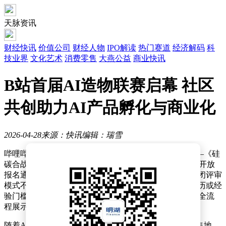
天脉资讯
财经快讯
价值公司
财经人物
IPO解读
热门赛道
经济解码
科
技业界
文化艺术
消费零售
大燕公益
商业快讯
B站首届AI造物联赛启幕 社区
共创助力AI产品孵化与商业化
2026-04-28
来源：快讯
编辑：瑞雪
哔哩哔哩（B站）近日宣布启动首届AI造物主题赛事——《硅
碳合战·S1——首届bilibili AI造物联赛》，面向全体用户开放
报名通道。与传统黑客松活动聚焦专业开发者、采用封闭评审
模式不同，该赛事创新采用赛季制形式，不设技术、学历或经
验门槛，鼓励所有用户以视频创作形式参与AI产品开发全流
程展示。
随着AI技术加速渗透，B站已成为技术爱好者的重要聚集地。