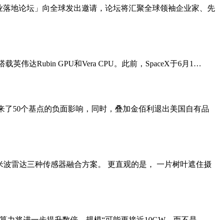
能商业落地论坛」向全球发出邀请，论坛将汇聚全球领袖企业家、先
Rubin GPU和Vera CPU。此前，SpaceX于6月1…
带来了50个基点的负面影响，同时，叠加金佰利退出美国自有品
米波雷达三种传感器融合方案。 更直观的是， 一片树叶遮住摄
在线算力将进一步提升数倍，规模“可能更接近10GW，而不是