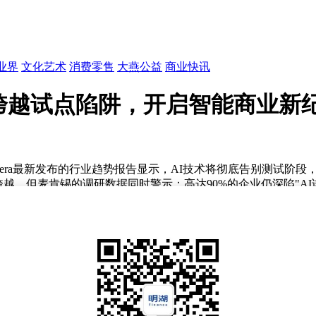
业界
文化艺术
消费零售
大燕公益
商业快讯
：跨越试点陷阱，开启智能商业新
era最新发布的行业趋势报告显示，AI技术将彻底告别测试阶段
性跨越，但麦肯锡的调研数据同时警示：高达90%的企业仍深陷"
泓院长指出，AI角色已从"副驾驶"升级为"数字员工"，在明确
向为实际业务成果付费。联想智库研究发现，当AI能力达到L
绕智能体进行系统性重构。
云对全球3466位企业决策者的调研揭示五大变革趋势：52%的
实现正投资回报；49%的企业通过记忆客户偏好实现真正的个性
研判。