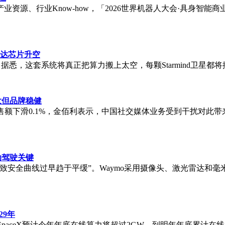
资源、行业Know-how，「2026世界机器人大会·具身智
英伟达芯片升空
悉，这套系统将真正把算力搬上太空，每颗Starmind卫星都将搭载英伟达
大但品牌稳健
售额下滑0.1%，金佰利表示，中国社交媒体业务受到干扰对此
动驾驶关键
安全曲线过早趋于平缓”。Waymo采用摄像头、激光雷达和毫
29年
露，SpaceX预计今年年底在线算力将超过2GW，到明年年底累计