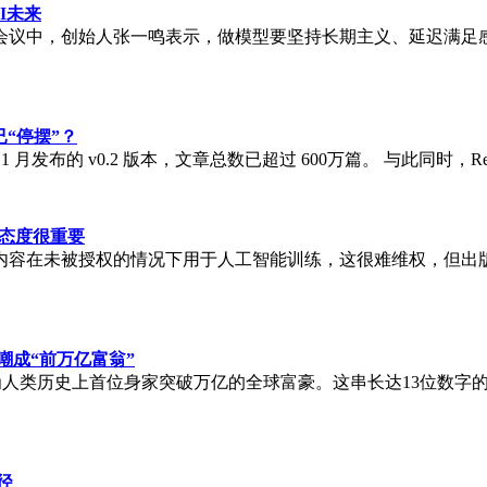
I未来
会议中，创始人张一鸣表示，做模型要坚持长期主义、延迟满足
已“停摆”？
25 年 11 月发布的 v0.2 版本，文章总数已超过 600万篇。 与此同时
明态度很重要
内容在未被授权的情况下用于人工智能训练，这很难维权，但出
自嘲成“前万亿富翁”
斯克成为人类历史上首位身家突破万亿的全球富豪。这串长达13位数
径