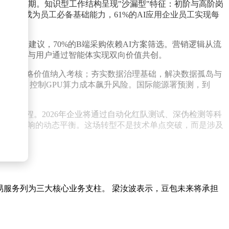
的全生命周期。知识型工作结构呈现"沙漏型"特征：初阶与高阶岗
流利度已成为员工必备基础能力，61%的AI应用企业员工实现每
AI消费建议，70%的B端采购依赖AI方案筛选。营销逻辑从流
式，品牌与用户通过智能体实现双向价值共创。
将长期战略价值纳入考核；夯实数据治理基础，解决数据孤岛与
全漏洞，控制GPU算力成本飙升风险。国际能源署预测，到
可操作流程。2026年企业将通过自动化红队测试、深伪检测等科
升与环境影响的动态平衡。这场转型不是技术单点突破，而是涉及
交易服务列为三大核心业务支柱。 梁汝波表示，豆包未来将承担