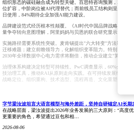
组织形态的碳硅融合成为转型关键。百思特咨询预测，2026年
位扩容，中阶岗位被AI代理替代；而前线员工结构则呈现"菱型"
日使用，84%期待企业加强AI能力建设。
品牌建设范式经历根本性颠覆。《AI时代中国品牌战略白皮书》
量争夺转向意图理解，阿里妈妈与贝恩的联合研究显示，42%
实施路径需要系统性突破。麦肯锡提出"六大转变"方法论，强
迁移难题；建立前瞻领导力，化解组织变革阻力。特别需要规避
2030年全球数据中心电力需求将翻倍，推动企业建立"算电协同
治理体系构建决定转型可持续性。PwC调查显示，60%企业认
技治理工具，推动RAI从原则走向实践。在可持续发展维度，
战略定位、组织重构、技术选型、流程再造、文化重塑的系统
字节梁汝波坦言大语言模型与海外差距，坚持自研锚定AI长期
在战略层面，梁汝波提出2026年业务发展的三大原则：“高度
更重要的角色，希望通过豆包和相…
2026-08-06