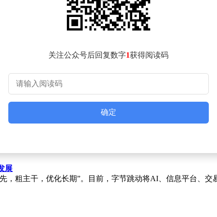
领先企业将设立"数字员工部"，与人力资源部并列管理AI员工
特征，需要更多中阶人才协调AI代理。Zoom的调研显示，AI
指出，品牌定义权正从人类主导转向AI共生：69%的消费者信任
的用户通过生成式AI进行购物决策。沟通范式则突破单向传播模
关注公众号后回复数字
1
获得阅读码
调从试点思维转向规模化部署。企业需重新定义ROI评估体系，
三大误区：避免为AI而AI的盲目投入，防止重创新轻合规的安
"的基建思维。
为负责任AI（RAI）能提升投资回报，但近半数难以将其转化为
确定
企业需通过碳排程优化、运算资源管控等手段，实现AI效能提
性工程。
发展
优先，粗主干，优化长期”。目前，字节跳动将AI、信息平台、