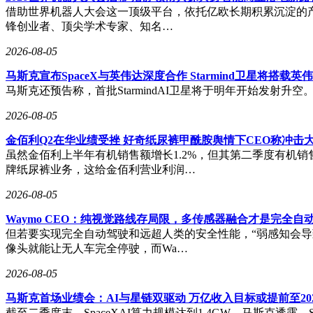
借助世界机器人大会这一顶级平台，依托亿欧长期积累沉淀的产业
锋创业者、顶尖学术专家、知名…
2026-08-05
马斯克宣布SpaceX与英伟达深度合作 Starmind卫星将搭载
马斯克还预告称，首批StarmindAI卫星将于明年开始发射升空。据
2026-08-05
金佰利Q2在华业绩受挫 好奇纸尿裤甲酰胺舆情下CEO称冲击
虽然金佰利上半年有机销售额增长1.2%，但其第二季度有机销
牌纸尿裤业务，这给金佰利营业利润…
2026-08-05
Waymo CEO：纯视觉路线存局限，多传感器融合才是完全自
但若要实现完全自动驾驶和远超人类的安全性能，“弱感知会导致
像头就能让无人车完全停驶，而Wa…
2026-08-05
马斯克首场业绩会：AI与星链双驱动 万亿收入目标或提前至20
截至二季度末，SpaceXAI算力规模达到1.4GW，马斯克透