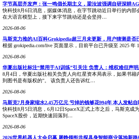
字节高层齐发声：张一鸣倡长期主义，梁汝波强调自研深耕AG
快科技8月6日消息，据媒体消息，在字节跳动近日举行的内部
在大语言模型上，接下来字节跳动还是会坚持…
2026-08-06
马斯克力推的AI百科Grokipedia超三月未更新，用户猜测是否
根据 grokipedia.com/live 页面显示，目前平台已升级至 20
2026-08-06
华夏出版社标注“禁用于AI训练”引关注 负责人：维权难但声
8月4日，华夏出版社相关负责人向红星资本局表示，如果书籍
到图书是有版权的”。 该负责人还告诉红…
2026-08-06
马斯克7月身家缩水2.45万亿元 亏掉的钱够花994年 本人发帖
快科技8月5日消息，6月12日SpaceX正式上市之后，马
SpaceX股价，近期快速回落到…
2026-08-06
2026世界机器人大会启幕 屠静领衔共探具身智能商业落地新路