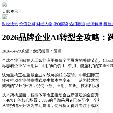
天脉资讯
财经快讯
价值公司
财经人物
IPO解读
热门赛道
经济解码
科技
2026品牌企业AI转型全攻略
2026-04-28
来源：快讯
编辑：瑞雪
全球企业正站在人工智能应用价值全面爆发的关键节点。Cloud
标志着企业AI应用从"可用"向"好用、管用、能盈利"的实质
认知重构正在重塑企业AI战略的核心逻辑。中欧国际工商学院汪
转变推动企业付费模式发生根本性变革——从为技术本身买单转
架构的"AI+"升级，促使业务、应用、知识、技术四大架构围
技术架构层面，智能体革命正推动企业新基建的全面升级。谷歌
（46%）等核心场景；88%的早期采用者已在至少一个用例中
从警报响应升级为主动防御，使分析师得以专注于战略级威胁