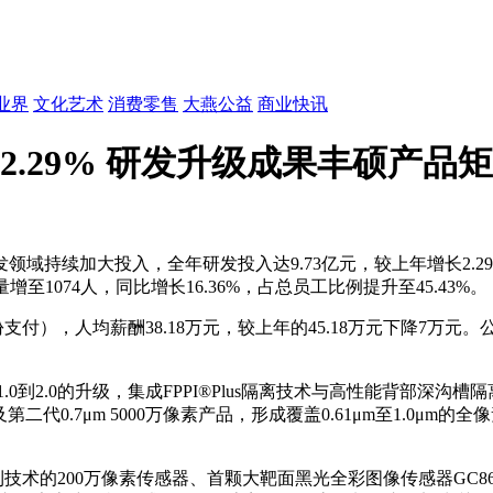
业界
文化艺术
消费零售
大燕公益
商业快讯
亿增2.29% 研发升级成果丰硕产品
研发领域持续加大投入，全年研发投入达9.73亿元，较上年增长2.2
至1074人，同比增长16.36%，占总员工比例提升至45.43%。
支付），人均薪酬38.18万元，较上年的45.18万元下降7万
从1.0到2.0的升级，集成FPPI®Plus隔离技术与高性能背
感器及第二代0.7μm 5000万像素产品，形成覆盖0.61μm至1.0
技术的200万像素传感器、首颗大靶面黑光全彩图像传感器GC86