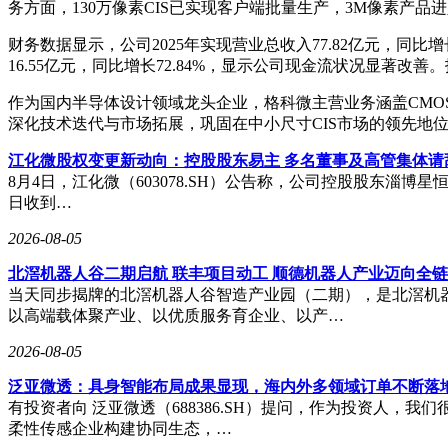
务方面，130万像素CIS已实现客户端批量生产，3M像素产
财务数据显示，公司2025年实现营业总收入77.82亿元，同比增长
16.55亿元，同比增长72.84%，显示公司现金流状况显著
作为国内半导体设计领域龙头企业，格科微主营业务涵盖CM
深化技术迭代与市场拓展，巩固在中小尺寸CIS市场的领先地
江化微股权变更新动向：控股股东易主 多名董事及高管集体请
8月4日，江化微（603078.SH）公告称，公司控股股东淄博星恒
日收到…
2026-08-05
北滘机器人谷二期启航 联丰项目动工 顺德机器人产业迈向全
当天同步揭牌的北滘机器人谷智造产业园（二期），是北滘机
以高端载体聚产业、以优质服务育企业、以产…
2026-08-05
泛亚微透：具身智能布局成果显现，海内外多领域订单不断落
有投资者向 泛亚微透（688386.SH）提问，作为投资人
柔性传感企业构建协同生态，…