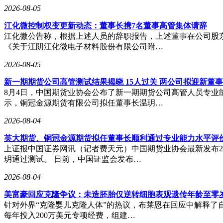
2026-08-05
江化微控制权变更新动态：董事长携7名董事高管集体请辞
江化微公告称，根据上述人员的辞职报告，上述董事在公司股
《关于江阴江化微电子材料股份有限公司附…
2026-08-05
新一期期货公司高管测试结果揭晓 15人过关 两公司拟迎新董
8月4日，中国期货业协会公布了新一期期货公司高管人员专业
示，铜冠金源期货有限公司拟任董事长温玥…
2026-08-04
英大期货、铜冠金源期货拟任董事长顺利通过专业能力水平评
上证报中国证券网讯（记者费天元）中国期货业协会最新发布2
玥通过测试。 日前，中国证监会发布…
2026-08-04
美富豪回应克隆争议：未造胚胎仅逆转细胞表观遗传年龄至零
针对外界“克隆婴儿克隆人体”的热议，布莱恩在回应中解释了
每年投入200万美元专项经费，组建…