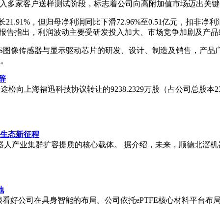
品进入多家客户送样测试阶段，标志着公司向高附加值市场迈出关
21.91%，但归母净利润同比下滑72.96%至0.51亿元，扣非净
改善。报告指出，利润波动主要受研发投入加大、市场竞争加剧及产
OS图像传感器与显示驱动芯片的研发、设计、制造及销售，产品
位。
辞
途松向上海福迅科技协议转让的9238.2329万股（占公司总股本23
链生态新征程
器人产业集群扩容提质的核心载体。 据介绍，未来，顺德北滘机
地
，我们很看好公司在具身智能的布局。公司依托ePTFE核心材料平