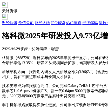
天脉资讯
财经快讯
价值公司
财经人物
IPO解读
热门赛道
经济解码
科技
格科微2025年研发投入9.73
2026-04-28
来源：快讯
编辑：瑞雪
格科微（688728）近日发布的2025年年度报告显示，公司在
合增长率达13.35%，研发团队规模同步扩张，当期研发人员数量增
薪酬结构方面，报告期内研发人员薪酬总额为3.96亿元（含股份
相关，旨在平衡短期成本与长期人才储备。
技术突破成为年报核心亮点。公司完成GalaxyCell®工艺平台
款单芯片0.61μm小像素CIS、新一代0.64μm 5000万像素传
元，3200万与5000万像素产品累计出货突破1亿颗。
非手机领域拓展取得实质性进展。公司推出搭载自研FPPI®专利